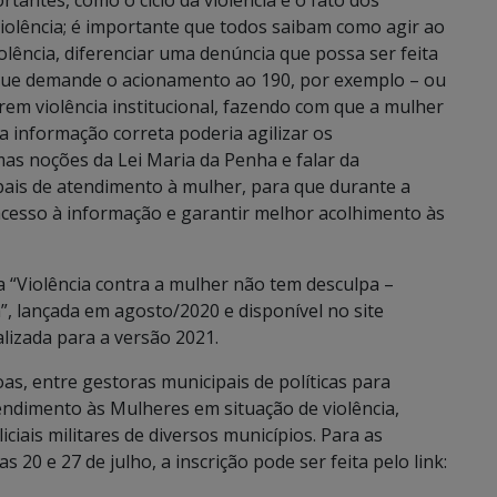
tantes, como o ciclo da violência e o fato dos
violência; é importante que todos saibam como agir ao
ência, diferenciar uma denúncia que possa ser feita
 que demande o acionamento ao 190, por exemplo – ou
em violência institucional, fazendo com que a mulher
 informação correta poderia agilizar os
as noções da Lei Maria da Penha e falar da
pais de atendimento à mulher, para que durante a
cesso à informação e garantir melhor acolhimento às
ha “Violência contra a mulher não tem desculpa –
, lançada em agosto/2020 e disponível no site
alizada para a versão 2021.
as, entre gestoras municipais de políticas para
endimento às Mulheres em situação de violência,
iais militares de diversos municípios. Para as
 20 e 27 de julho, a inscrição pode ser feita pelo link: