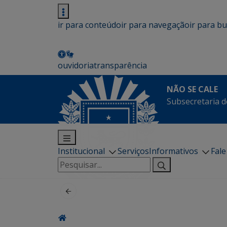
ir para conteúdo
ir para navegação
ir para b
ouvidoria
transparência
NÃO SE CALE
Subsecretaria d
Institucional
Serviços
Informativos
Fal
Pesquisar
por: