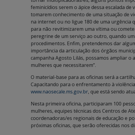
tornar multiplicadoras/es, alguns pontos impor
feminicídios serem o ápice dessa escalada de 
tomarem conhecimento de uma situação de viol
na internet ou no ligue 180 de uma urgência
para não revitimizarem uma vítima ou cometer
peregrine de um serviço ao outro, quando uma
procedimentos. Enfim, pretendemos dar algum
importância da articulação dos órgãos munici
campanha Agosto Lilás, possamos ampliar o a
mulheres que necessitarem”.
O material-base para as oficinas será a cartil
Capacitando para o enfrentamento à violência”
www.naosecale.ms.gov.br
, que está sendo atu
Nesta primeira oficina, participaram 100 pesso
mulheres, equipes técnicas dos Centros de At
coordenadoras/es regionais de educação e polic
próximas oficinas, que serão oferecidas nos dias