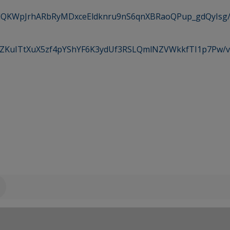
QLSdQKWpJrhARbRyMDxceEldknru9nS6qnXBRaoQPup_gdQyIsg
LScZKuITtXuX5zf4pYShYF6K3ydUf3RSLQmlNZVWkkfTI1p7Pw/v