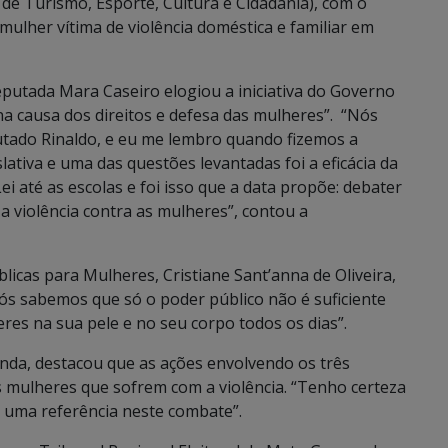
 de Turismo, Esporte, Cultura e Cidadania), com o
mulher vítima de violência doméstica e familiar em
eputada Mara Caseiro elogiou a iniciativa do Governo
na causa dos direitos e defesa das mulheres”. “Nós
utado Rinaldo, e eu me lembro quando fizemos a
ativa e uma das questões levantadas foi a eficácia da
i até as escolas e foi isso que a data propõe: debater
 a violência contra as mulheres”, contou a
licas para Mulheres, Cristiane Sant’anna de Oliveira,
ós sabemos que só o poder público não é suficiente
eres na sua pele e no seu corpo todos os dias”.
anda, destacou que as ações envolvendo os três
 mulheres que sofrem com a violência. “Tenho certeza
 uma referência neste combate”.