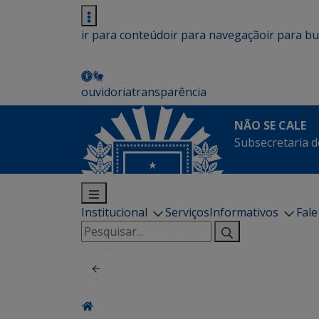
ir para conteúdo
ir para navegação
ir para b
ouvidoria
transparência
NÃO SE CALE
Subsecretaria d
Institucional
Serviços
Informativos
Fal
Pesquisar
por: