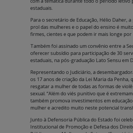
com a temática durante todo o período letivo 
estaduais.
Para o secretário de Educação, Hélio Daher, a
prol das mulheres e o papel do ensino é mui
firmes, cientes e que podem ir mais longe por
Também foi assinado um convênio entre a Secr
oferecer subsídio para participação de 30 ser
estaduais, na pós-graduação Lato Sensu em Di
Representando o Judiciário, a desembargadora
os 17 anos de criação da Lei Maria da Penha, 
resgatar a mulher de todas as formas de violênc
sexual. “Além do viés punitivo que é extremam
também promova investimentos em educação, q
mulher e acredito muito neste potencial trans
Junto à Defensoria Pública do Estado foi cel
Institucional de Promoção e Defesa dos Direi