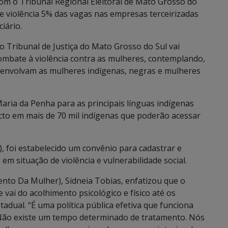
om o Tribunal Regional Eleitoral de Mato Grosso do
de violência 5% das vagas nas empresas terceirizadas
iário.
o Tribunal de Justiça do Mato Grosso do Sul vai
combate à violência contra as mulheres, contemplando,
e envolvam as mulheres indígenas, negras e mulheres
Maria da Penha para as principais línguas indígenas
to em mais de 70 mil indígenas que poderão acessar
, foi estabelecido um convênio para cadastrar e
 situação de violência e vulnerabilidade social.
to Da Mulher), Sidneia Tobias, enfatizou que o
vai do acolhimento psicológico e físico até os
adual. “É uma política pública efetiva que funciona
 Não existe um tempo determinado de tratamento. Nós