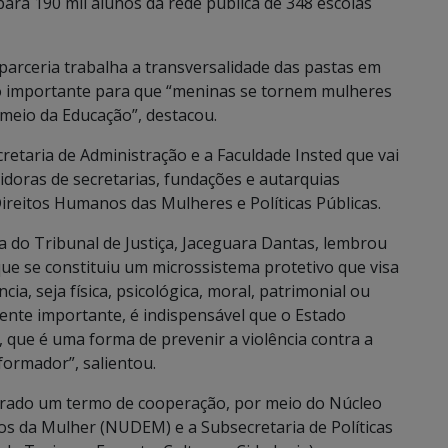
para 190 mil alunos da rede pública de 348 escolas
 parceria trabalha a transversalidade das pastas em
to importante para que “meninas se tornem mulheres
 meio da Educação”, destacou.
etaria de Administração e a Faculdade Insted que vai
vidoras de secretarias, fundações e autarquias
reitos Humanos das Mulheres e Políticas Públicas.
 do Tribunal de Justiça, Jaceguara Dantas, lembrou
que se constituiu um microssistema protetivo que visa
ia, seja física, psicológica, moral, patrimonial ou
ente importante, é indispensável que o Estado
ue é uma forma de prevenir a violência contra a
formador”, salientou.
ebrado um termo de cooperação, por meio do Núcleo
tos da Mulher (NUDEM) e a Subsecretaria de Políticas