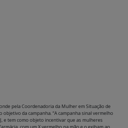
ponde pela Coordenadoria da Mulher em Situação de
a o objetivo da campanha. “A campanha sinal vermelho
J, e tem como objeto incentivar que as mulheres
 farmácia, com um X vermelho na mão e o exibam ao