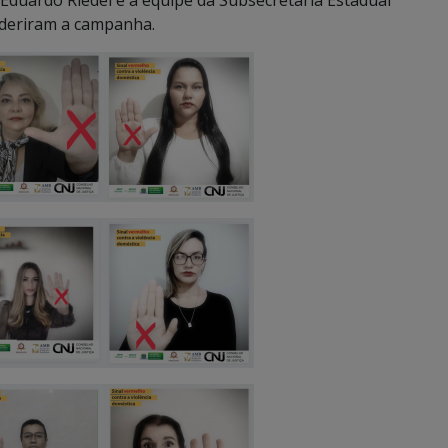
Eduardo Riedel e a equipe da Subsecretária Estadual
aderiram a campanha.