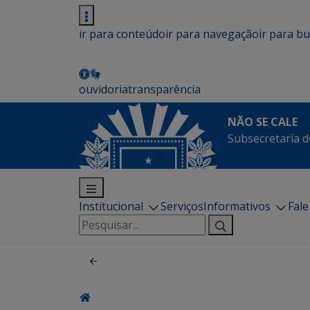
ir para conteúdo
ir para navegação
ir para b
ouvidoria
transparência
NÃO SE CALE
Subsecretaria d
Institucional
Serviços
Informativos
Fal
Pesquisar
por: