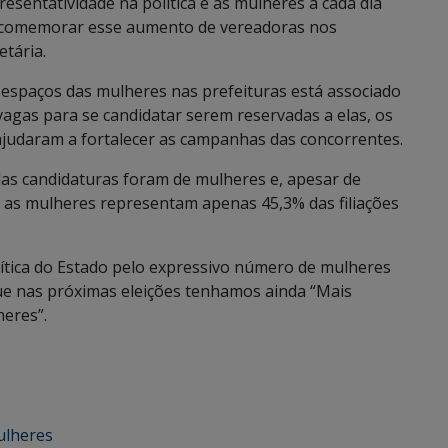
esentatividade na política e as mulheres a cada dia
 comemorar esse aumento de vereadoras nos
tária.
s espaços das mulheres nas prefeituras está associado
 vagas para se candidatar serem reservadas a elas, os
ajudaram a fortalecer as campanhas das concorrentes.
as candidaturas foram de mulheres e, apesar de
, as mulheres representam apenas 45,3% das filiações
lítica do Estado pelo expressivo número de mulheres
 que nas próximas eleições tenhamos ainda “Mais
heres”.
ulheres