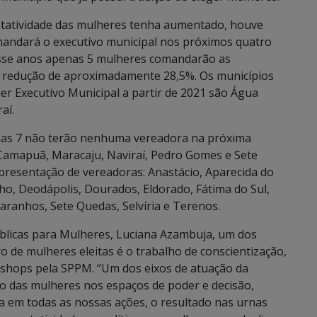
ntatividade das mulheres tenha aumentado, houve
ndará o executivo municipal nos próximos quatro
nesse anos apenas 5 mulheres comandarão as
a redução de aproximadamente 28,5%. Os municípios
er Executivo Municipal a partir de 2021 são Água
aí.
nas 7 não terão nenhuma vereadora na próxima
, Camapuã, Maracaju, Naviraí, Pedro Gomes e Sete
presentação de vereadoras: Anastácio, Aparecida do
o, Deodápolis, Dourados, Eldorado, Fátima do Sul,
Paranhos, Sete Quedas, Selvíria e Terenos.
Públicas para Mulheres, Luciana Azambuja, um dos
de mulheres eleitas é o trabalho de conscientização,
kshops pela SPPM. “Um dos eixos de atuação da
ão das mulheres nos espaços de poder e decisão,
a em todas as nossas ações, o resultado nas urnas