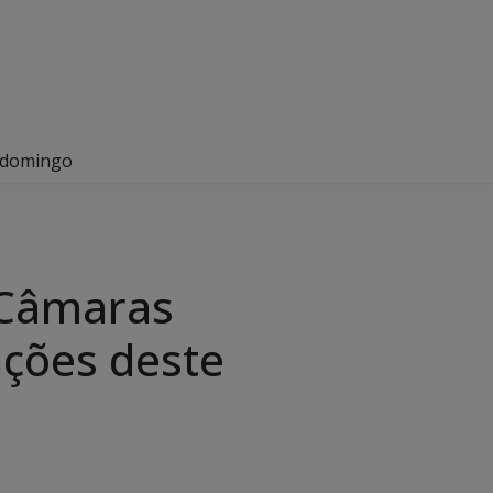
e domingo
 Câmaras
ições deste