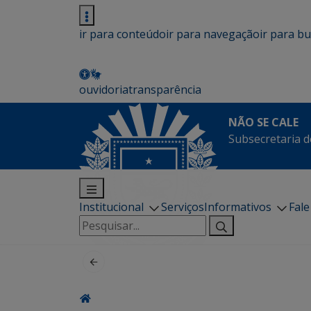
ir para conteúdo
ir para navegação
ir para b
ouvidoria
transparência
NÃO SE CALE
Subsecretaria d
Institucional
Serviços
Informativos
Fal
Pesquisar
por: