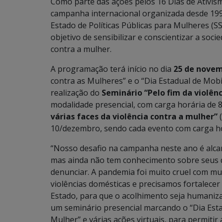
Como parte das ações pelos 16 Dias de Ativism
campanha internacional organizada desde 199
Estado de Políticas Públicas para Mulheres (
objetivo de sensibilizar e conscientizar a soci
contra a mulher.
A programação terá início no dia
25 de nove
contra as Mulheres” e o “Dia Estadual de Mobi
realização do
Seminário “Pelo fim da violên
modalidade presencial, com carga horária de 
várias faces da violência contra a mulher”
(
10/dezembro, sendo cada evento com carga ho
“Nosso desafio na campanha neste ano é alcan
mas ainda não tem conhecimento sobre seus 
denunciar. A pandemia foi muito cruel com mu
violências domésticas e precisamos fortalece
Estado, para que o acolhimento seja humaniza
um seminário presencial marcando o “Dia Estad
Mulher” e várias ações virtuais, para permitir