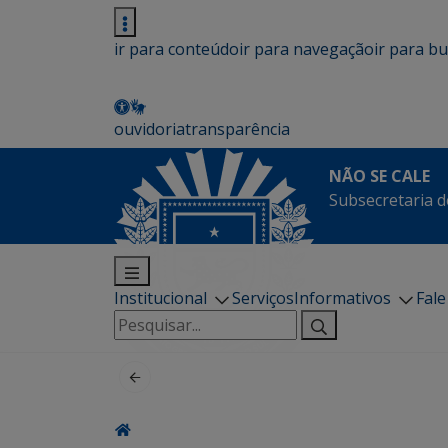
ir para conteúdo
ir para navegação
ir para b
ouvidoria
transparência
NÃO SE CALE
Subsecretaria d
Institucional
Serviços
Informativos
Fal
Pesquisar
por: