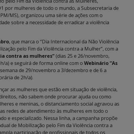
o pelo Fim da Violência contra as Mulheres,
1 por mulheres de todo o mundo, a Subsecretaria de
SSPM/MS), organizou uma série de ações com o
edade sobre a necessidade de erradicar a violência
mbro
, que marca o “Dia Internacional da Não Violência
lização pelo Fim da Violência contra a Mulher”, com a
cia contra as mulheres”
(dias 25 e 26/novembro,
8h/a) e seguirá de forma online com o
Webinário “As
semana de 29/novembro a 3/dezembro e de 6 a
rária de 2h/a).
çar as mulheres que estão em situação de violência,
direitos, não sabem onde procurar ajuda ou como
lheres e meninas, o distanciamento social agravou as
r as redes de atendimento às mulheres em todo o
do e especializado. Nessa linha, a campanha propõe
ual de Mobilização pelo Fim da Violência contra a
 ampla participação de profissionais de todos os