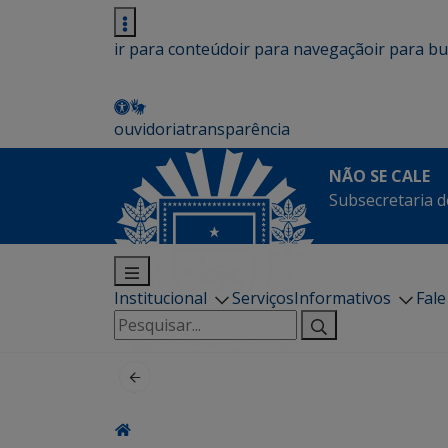
ir para conteúdo
ir para navegação
ir para b
ouvidoria
transparência
NÃO SE CALE
Subsecretaria d
Institucional
Serviços
Informativos
Fal
Pesquisar
por: