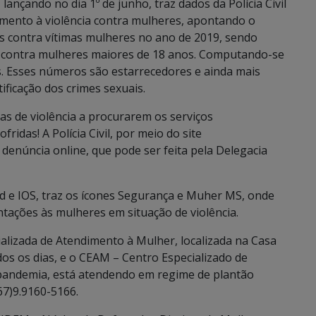
ançando no dia 1º de junho, traz dados da Polícia Civil
tamento à violência contra mulheres, apontando o
s contra vítimas mulheres no ano de 2019, sendo
% contra mulheres maiores de 18 anos. Computando-se
. Esses números são estarrecedores e ainda mais
ficação dos crimes sexuais.
mas de violência a procurarem os serviços
ridas! A Polícia Civil, por meio do site
e denúncia online, que pode ser feita pela Delegacia
oid e IOS, traz os ícones Segurança e Muher MS, onde
tações às mulheres em situação de violência.
lizada de Atendimento à Mulher, localizada na Casa
dos os dias, e o CEAM – Centro Especializado de
 pandemia, está atendendo em regime de plantão
67)9.9160-5166.