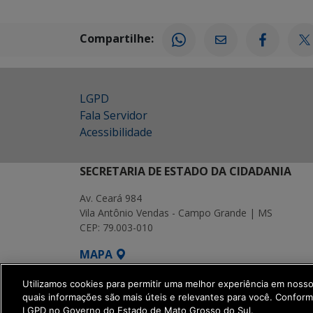
Compartilhe:
LGPD
Fala Servidor
Acessibilidade
SECRETARIA DE ESTADO DA CIDADANIA
Av. Ceará 984
Vila Antônio Vendas - Campo Grande | MS
CEP: 79.003-010
MAPA
SETDIG | Secretaria-Executiva de Transf
Utilizamos cookies para permitir uma melhor experiência em noss
quais informações são mais úteis e relevantes para você. Confor
LGPD no Governo do Estado de Mato Grosso do Sul.