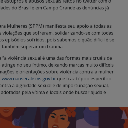
e estupros e abusos sexuais feitos no twitter com o
dades do Brasil e em Campo Grande as denúncias já
para Mulheres (SPPM) manifesta seu apoio a todas as
s violações que sofreram, solidarizando-se com todas
s episódios sofridos, pois sabemos o quão difícil é se
omo também superar um trauma.
“a violência sexual é uma das formas mais cruéis de
 atinge no seu íntimo, deixando marcas muito difíceis
mações e orientações sobre violência contra a mulher
e
www.naosecale.ms.gov.br
que traz tópico específico
ontra a dignidade sexual e de importunação sexual,
 adotadas pela vítima e locais onde buscar ajuda e