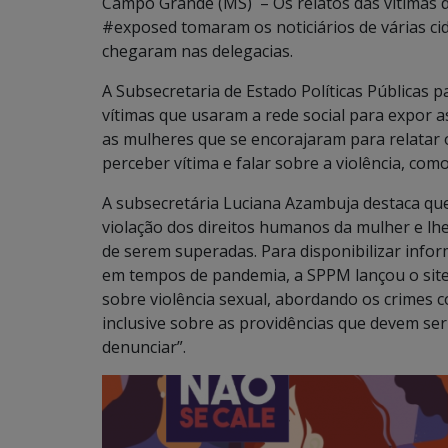
Campo Grande (MS) – Os relatos das vítimas d
#exposed tomaram os noticiários de várias ci
chegaram nas delegacias.
A Subsecretaria de Estado Políticas Públicas 
vítimas que usaram a rede social para expor a
as mulheres que se encorajaram para relatar o
perceber vítima e falar sobre a violência, c
A subsecretária Luciana Azambuja destaca que 
violação dos direitos humanos da mulher e lhe
de serem superadas. Para disponibilizar infor
em tempos de pandemia, a SPPM lançou o sit
sobre violência sexual, abordando os crimes c
inclusive sobre as providências que devem ser
denunciar”.