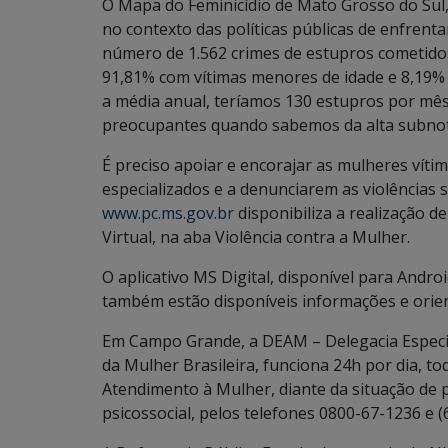
O Mapa do Feminicídio de Mato Grosso do Sul, l
no contexto das políticas públicas de enfren
número de 1.562 crimes de estupros cometido
91,81% com vítimas menores de idade e 8,19
a média anual, teríamos 130 estupros por mês
preocupantes quando sabemos da alta subnoti
É preciso apoiar e encorajar as mulheres víti
especializados e a denunciarem as violências sof
www.pc.ms.gov.br
disponibiliza a realização d
Virtual, na aba Violência contra a Mulher.
O aplicativo MS Digital, disponível para Andr
também estão disponíveis informações e orien
Em Campo Grande, a DEAM – Delegacia Especia
da Mulher Brasileira, funciona 24h por dia, to
Atendimento à Mulher, diante da situação de
psicossocial, pelos telefones 0800-67-1236 e (