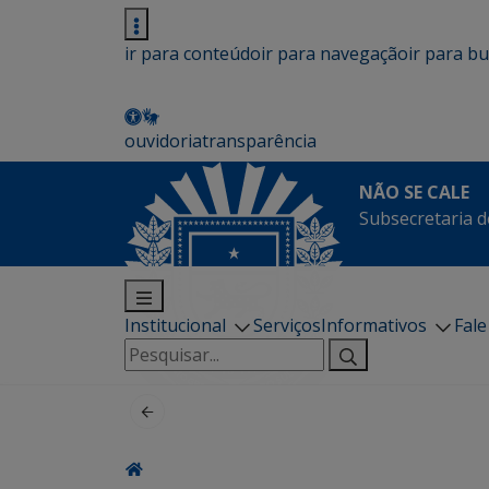
ir para conteúdo
ir para navegação
ir para b
ouvidoria
transparência
NÃO SE CALE
Subsecretaria d
Institucional
Serviços
Informativos
Fal
Pesquisar
por: