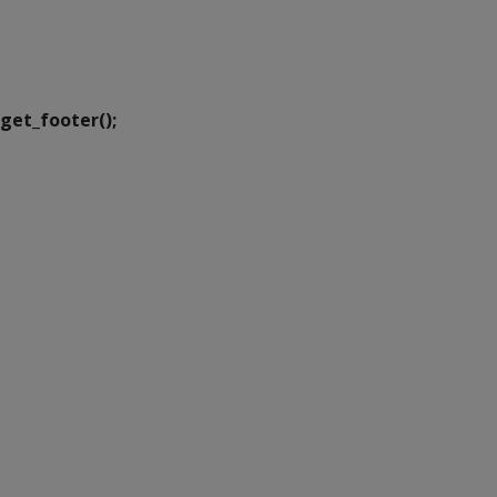
SETDIG | Secretaria-
Executiva de
Transformação Digital
get_footer();