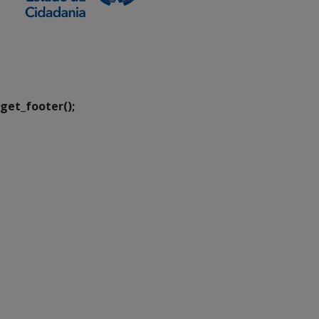
SETDIG | Secretaria-
Executiva de
Transformação Digital
get_footer();