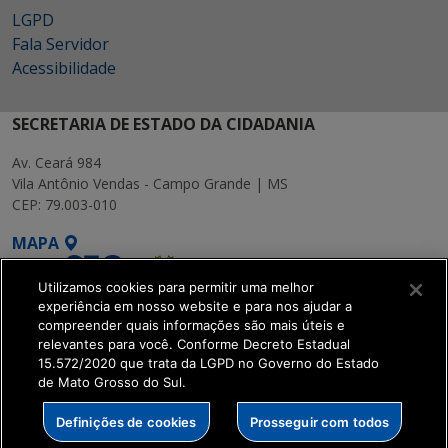
LGPD
Fala Servidor
Acessibilidade
SECRETARIA DE ESTADO DA CIDADANIA
Av. Ceará 984
Vila Antônio Vendas - Campo Grande | MS
CEP: 79.003-010
MAPA
Utilizamos cookies para permitir uma melhor
experiência em nosso website e para nos ajudar a
compreender quais informações são mais úteis e
relevantes para você. Conforme Decreto Estadual
15.572/2020 que trata da LGPD no Governo do Estado
SETDIG | Secretaria-
de Mato Grosso do Sul.
Executiva de
Transformação Digital
Definições de cookies
Prosseguir com todos