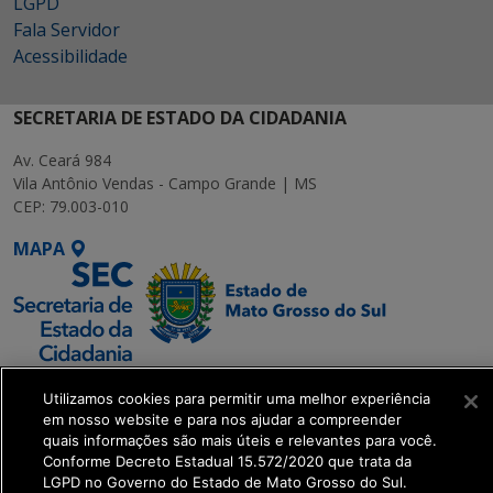
LGPD
Fala Servidor
Acessibilidade
SECRETARIA DE ESTADO DA CIDADANIA
Av. Ceará 984
Vila Antônio Vendas - Campo Grande | MS
CEP: 79.003-010
MAPA
SETDIG | Secretaria-
Utilizamos cookies para permitir uma melhor experiência
Executiva de
em nosso website e para nos ajudar a compreender
Transformação Digital
quais informações são mais úteis e relevantes para você.
Conforme Decreto Estadual 15.572/2020 que trata da
LGPD no Governo do Estado de Mato Grosso do Sul.