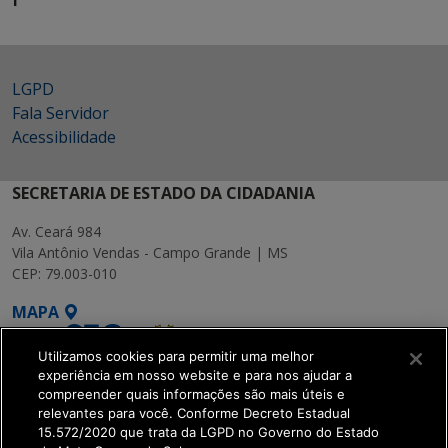
unidade,
responsável,
endereço
LGPD
Fala Servidor
Acessibilidade
SECRETARIA DE ESTADO DA CIDADANIA
Av. Ceará 984
Vila Antônio Vendas - Campo Grande | MS
CEP: 79.003-010
MAPA
Utilizamos cookies para permitir uma melhor
experiência em nosso website e para nos ajudar a
compreender quais informações são mais úteis e
relevantes para você. Conforme Decreto Estadual
15.572/2020 que trata da LGPD no Governo do Estado
SETDIG | Secretaria-