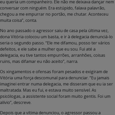
eu queria um companheiro. Ele não me deixava dançar nem
conversar com ninguém. Era estúpido, falava palavrão,
chegou a me empurrar no portão, me chutar. Aconteceu
muita coisa”, conta.
No ano passado o agressor saiu de casa pela última vez,
dona Vitória colocou um basta, e ir à delegacia denunciá-lo
seria o segundo passo. “Ele me difamou, posso ter vários
defeitos, e ele sabe a mulher que eu sou. Fui até a
delegacia, eu tive tantos empurrões, arranhões, coisas
ruins, mas difamar eu não aceito”, narra.
Os xingamentos e ofensas foram pesados e exigiram de
Vitória uma força descomunal para denunciar. “Eu jamais
imaginei entrar numa delegacia, me disseram que eu ia ser
maltratada. Mas eu fui, e estava muito sensível. As
psicólogas, a assistente social foram muito gentis. Foi um
alívio”, descreve.
Depois que a vítima denunciou, o agressor passou a