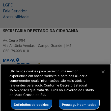
LGPD
Fala Servidor
Acessibilidade
SECRETARIA DE ESTADO DA CIDADANIA
Av. Ceará 984
Vila Antônio Vendas - Campo Grande | MS
CEP: 79.003-010
MAPA
Utilizamos cookies para permitir uma melhor
experiência em nosso website e para nos ajudar a
compreender quais informações são mais úteis e
relevantes para você. Conforme Decreto Estadual
15.572/2020 que trata da LGPD no Governo do Estado
SETDIG | Secretaria-
de Mato Grosso do Sul.
Executiva de
Transformação Digital
Definições de cookies
Prosseguir com todos