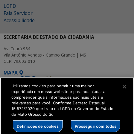
LGPD
Fala Servidor
Acessibilidade
SECRETARIA DE ESTADO DA CIDADANIA
Av. Ceará 984
Vila Antônio Vendas - Campo Grande | MS
CEP: 79.003-010
MAPA
Utilizamos cookies para permitir uma melhor
experiência em nosso website e para nos ajudar a
compreender quais informações são mais úteis e
relevantes para você. Conforme Decreto Estadual
15.572/2020 que trata da LGPD no Governo do Estado
SETDIG | Secretaria-
de Mato Grosso do Sul.
Executiva de
Transformação Digital
Definições de cookies
Prosseguir com todos