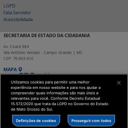
LGPD
Fala Servidor
Acessibilidade
SECRETARIA DE ESTADO DA CIDADANIA
Av. Ceará 984
Vila Antônio Vendas - Campo Grande | MS
CEP: 79.003-010
MAPA
Utilizamos cookies para permitir uma melhor
experiência em nosso website e para nos ajudar a
compreender quais informações são mais úteis e
relevantes para você. Conforme Decreto Estadual
15.572/2020 que trata da LGPD no Governo do Estado
SETDIG | Secretaria-
de Mato Grosso do Sul.
Executiva de
Transformação Digital
Definições de cookies
Prosseguir com todos