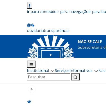
ir para conteúdo
ir para navegação
ir para b
ouvidoria
transparência
NÃO SE CALE
Subsecretaria d
Institucional
Serviços
Informativos
Fal
Pesquisar
por: