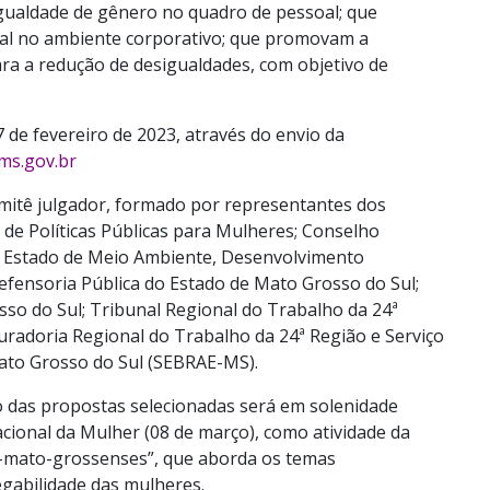
gualdade de gênero no quadro de pessoal; que
al no ambiente corporativo; que promovam a
ara a redução de desigualdades, com objetivo de
7 de fevereiro de 2023, através do envio da
ms.gov.br
mitê julgador, formado por representantes dos
a de Políticas Públicas para Mulheres; Conselho
de Estado de Meio Ambiente, Desenvolvimento
efensoria Pública do Estado de Mato Grosso do Sul;
sso do Sul; Tribunal Regional do Trabalho da 24ª
uradoria Regional do Trabalho da 24ª Região e Serviço
ato Grosso do Sul (SEBRAE-MS).
ão das propostas selecionadas será em solenidade
cional da Mulher (08 de março), como atividade da
-mato-grossenses”, que aborda os temas
abilidade das mulheres.