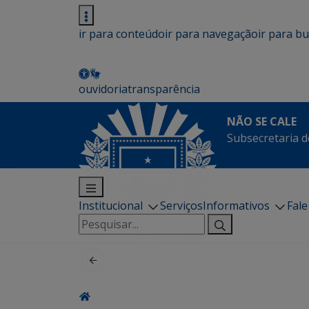
ir para conteúdo
ir para navegação
ir para b
ouvidoria
transparência
NÃO SE CALE
Subsecretaria d
Institucional
Serviços
Informativos
Fal
Pesquisar
por: