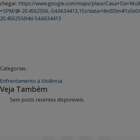
chegar:
https://www.google.com/maps/place/Casa+Da+Mulh
+SPM/@-20.4562556,-54.6634413,15z/data=!4m5!3m4!1s0x0:
20.4562556!4d-54.6634413
Categorias :
Enfrentamento à Violência
Veja Também
Sem posts recentes disponíveis.