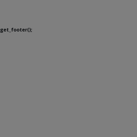
Executiva de
Transformação Digital
get_footer();