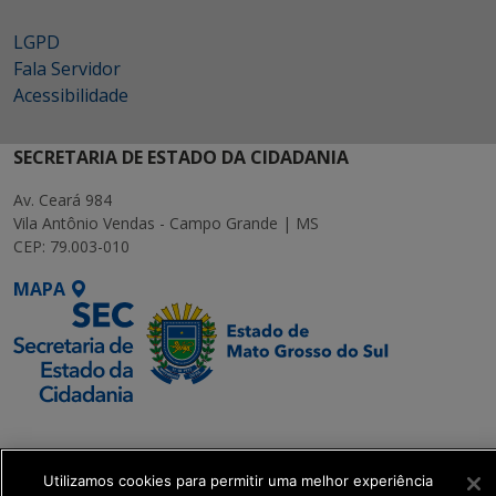
LGPD
Fala Servidor
Acessibilidade
SECRETARIA DE ESTADO DA CIDADANIA
Av. Ceará 984
Vila Antônio Vendas - Campo Grande | MS
CEP: 79.003-010
MAPA
SETDIG | Secretaria-
Executiva de
Transformação Digital
Utilizamos cookies para permitir uma melhor experiência