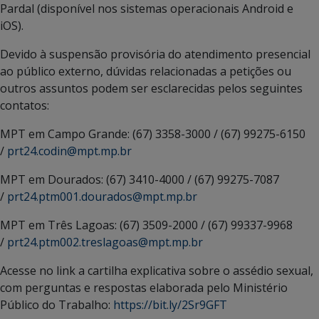
Pardal (disponível nos sistemas operacionais Android e
iOS).
Devido à suspensão provisória do atendimento presencial
ao público externo, dúvidas relacionadas a petições ou
outros assuntos podem ser esclarecidas pelos seguintes
contatos:
MPT em Campo Grande: (67) 3358-3000 / (67) 99275-6150
/
prt24.codin@mpt.mp.br
MPT em Dourados: (67) 3410-4000 / (67) 99275-7087
/
prt24.ptm001.dourados@mpt.mp.br
MPT em Três Lagoas: (67) 3509-2000 / (67) 99337-9968
/
prt24.ptm002.treslagoas@mpt.mp.br
Acesse no link a cartilha explicativa sobre o assédio sexual,
com perguntas e respostas elaborada pelo Ministério
Público do Trabalho:
https://bit.ly/2Sr9GFT