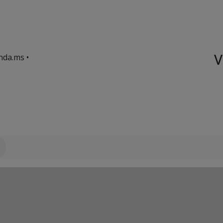
V
nda.ms •