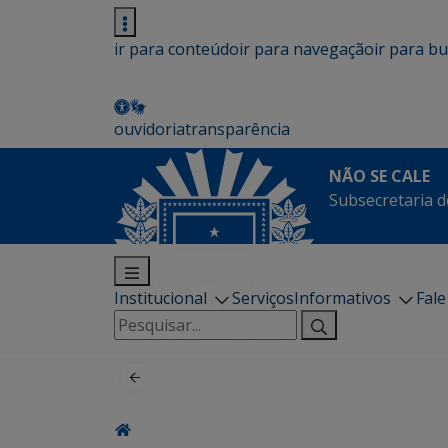
ir para conteúdo
ir para navegação
ir para b
ouvidoria
transparência
NÃO SE CALE
Subsecretaria d
Institucional
Serviços
Informativos
Fal
Pesquisar
por: