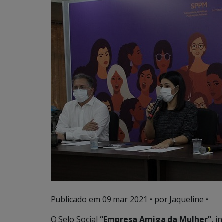
Publicado em
09 mar 2021
• por Jaqueline •
O Selo Social
“Empresa Amiga da Mulher”
, i