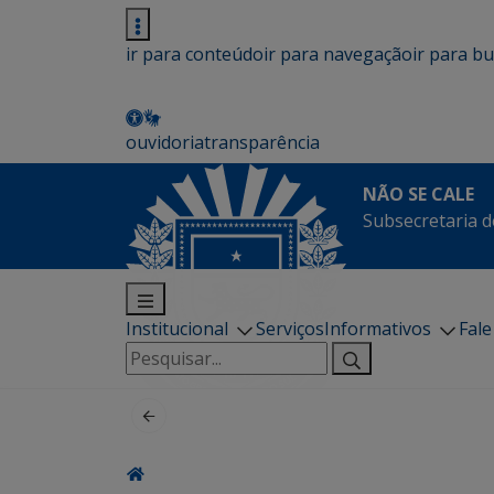
ir para conteúdo
ir para navegação
ir para b
ouvidoria
transparência
NÃO SE CALE
Subsecretaria d
Institucional
Serviços
Informativos
Fal
Pesquisar
por: