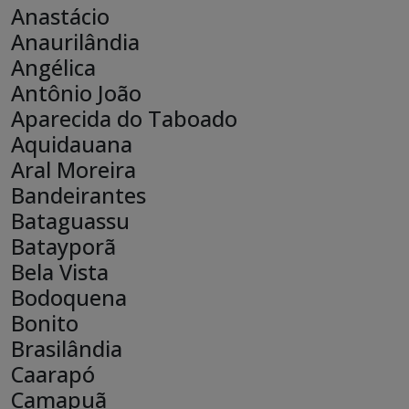
Anastácio
endereço
Anaurilândia
Angélica
Antônio João
Aparecida do Taboado
Aquidauana
Aral Moreira
Bandeirantes
Bataguassu
Batayporã
Bela Vista
Bodoquena
Bonito
Brasilândia
Caarapó
Camapuã